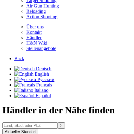
Target Shooting
Air Gun Hunting
Reloading
Action Shooting
Über uns
Kontakt
Händler
H&N Wiki
Stellenangebote
Back
Deutsch
English
Русский
Français
Italiano
Español
Händler in der Nähe finden