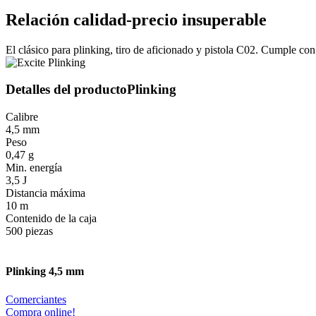
Relación calidad-precio insuperable
El clásico para plinking, tiro de aficionado y pistola C02. Cumple con
Detalles del producto
Plinking
Calibre
4,5 mm
Peso
0,47 g
Min. energía
3,5 J
Distancia máxima
10 m
Contenido de la caja
500 piezas
Plinking 4,5 mm
Comerciantes
Compra online!