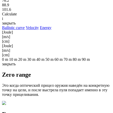
76.2
88.9
101.6
Calculate
i
закрыть
Ballistic curve
Velocity
Energy
[Joule]
[m/s]
[cm]
[Joule]
[m/s]
[cm]
0 m
10 m
20 m
30 m
40 m
50 m
60 m
70 m
80 m
90 m
закрыть
Zero range
Это когда оптический прицел оружия наведён на конкретную
точку на цели, и после выстрела пуля попадает именно в эту
точку прицеливания.