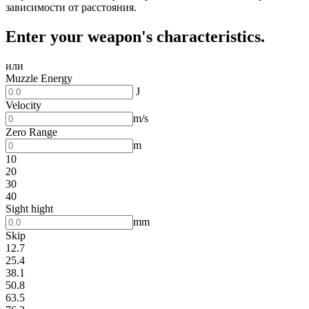
зависимости от расстояния.
Enter your weapon's characteristics.
или
Muzzle Energy
J
Velocity
m/s
Zero Range
m
10
20
30
40
Sight hight
mm
Skip
12.7
25.4
38.1
50.8
63.5