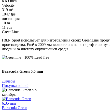
6.69 Inch
Velocity
319 m/s
1047 fps
дистанция
10 m
11 yds
GreenLine
H&N Sport использует для изготовления своих GreenLine проду
производства. Ещё в 2009 мы включили в нашe портфолио пули
людей и за чистоту окружающей среды.
Baracuda Green 5,5 mm
Дилеры
Покупка online!
калибры
6,35 mm
Baracuda Green