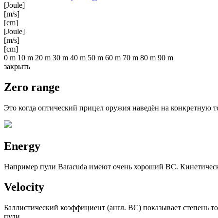
[Joule]
[m/s]
[cm]
[Joule]
[m/s]
[cm]
0 m
10 m
20 m
30 m
40 m
50 m
60 m
70 m
80 m
90 m
закрыть
Zero range
Это когда оптический прицел оружия наведён на конкретную то
Energy
Например пули Baracuda имеют очень хороший ВС. Кинетическа
Velocity
Баллистический коэффициент (англ. ВС) показывает степень т
пули.