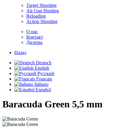
Target Shooting
Air Gun Hunting
Reloading
Action Shooting
О нас
Контакт
Дилеры
Назад
Deutsch
English
Русский
Français
Italiano
Español
Baracuda Green
5,5 mm