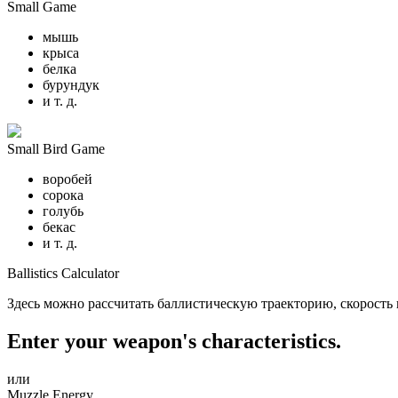
Small Game
мышь
крыса
белка
бурундук
и т. д.
Small Bird Game
воробей
сорока
голубь
бекас
и т. д.
Ballistics Calculator
Здесь можно рассчитать баллистическую траекторию, скорость
Enter your weapon's characteristics.
или
Muzzle Energy