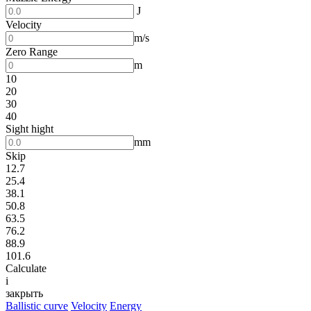
J
Velocity
m/s
Zero Range
m
10
20
30
40
Sight hight
mm
Skip
12.7
25.4
38.1
50.8
63.5
76.2
88.9
101.6
Calculate
i
закрыть
Ballistic curve
Velocity
Energy