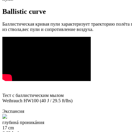
Ballistic curve
Баллистическая кривая пули характеризует траекторию полёта п
из ствола,вес пули и сопротивление воздуха.
Тест с баллистическим мылом
Weihrauch HW100 (40 J / 29.5 ft/lbs)
Экспансия
глубинá проникáния
17 cm