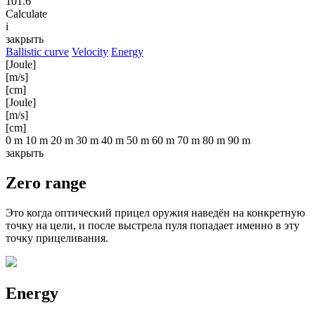
101.6
Calculate
i
закрыть
Ballistic curve
Velocity
Energy
[Joule]
[m/s]
[cm]
[Joule]
[m/s]
[cm]
0 m
10 m
20 m
30 m
40 m
50 m
60 m
70 m
80 m
90 m
закрыть
Zero range
Это когда оптический прицел оружия наведён на конкретную
точку на цели, и после выстрела пуля попадает именно в эту
точку прицеливания.
Energy