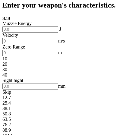
Enter your weapon's characteristics.
или
Muzzle Energy
J
Velocity
m/s
Zero Range
m
10
20
30
40
Sight hight
mm
Skip
12.7
25.4
38.1
50.8
63.5
76.2
88.9