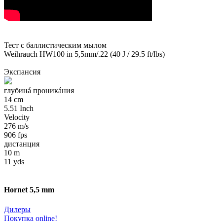
Тест с баллистическим мылом
Weihrauch HW100 in 5,5mm/.22 (40 J / 29.5 ft/lbs)
Экспансия
глубинá проникáния
14 cm
5.51 Inch
Velocity
276 m/s
906 fps
дистанция
10 m
11 yds
Hornet 5,5 mm
Дилеры
Покупка online!