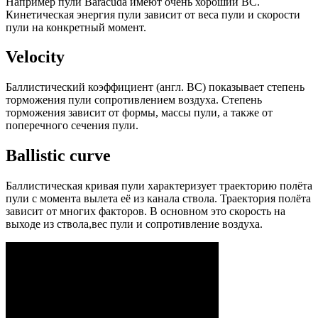
Например пули Baracuda имеют очень хороший ВС.
Кинетическая энергия пули зависит от веса пули и скорости
пули на конкретный момент.
Velocity
Баллистический коэффициент (англ. ВС) показывает степень
торможения пули сопротивлением воздуха. Степень
торможения зависит от формы, массы пули, а также от
поперечного сечения пули.
Ballistic curve
Баллистическая кривая пули характеризует траекторию полёта
пули с момента вылета её из канала ствола. Траектория полёта
зависит от многих факторов. В основном это скорость на
выходе из ствола,вес пули и сопротивление воздуха.