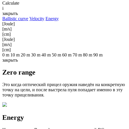
Calculate
i
закрыть
Ballistic curve
Velocity
Energy
[Joule]
[m/s]
[cm]
[Joule]
[m/s]
[cm]
0 m
10 m
20 m
30 m
40 m
50 m
60 m
70 m
80 m
90 m
закрыть
Zero range
Это когда оптический прицел оружия наведён на конкретную
точку на цели, и после выстрела пуля попадает именно в эту
точку прицеливания.
Energy