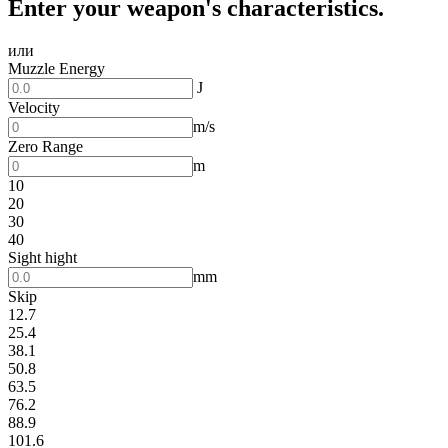
Enter your weapon's characteristics.
или
Muzzle Energy
J
Velocity
m/s
Zero Range
m
10
20
30
40
Sight hight
mm
Skip
12.7
25.4
38.1
50.8
63.5
76.2
88.9
101.6