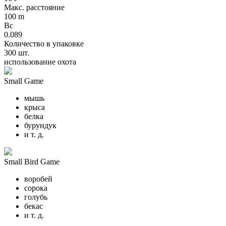
Макс. расстояние
100 m
Bc
0.089
Количество в упаковке
300 шт.
использование охота
Small Game
мышь
крыса
белка
бурундук
и т. д.
Small Bird Game
воробей
сорока
голубь
бекас
и т. д.