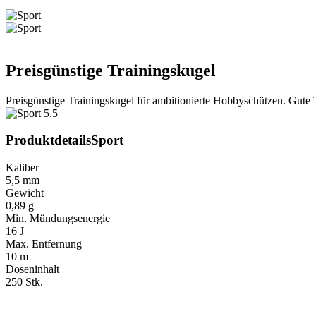
Preisgünstige Trainingskugel
Preisgünstige Trainingskugel für ambitionierte Hobbyschützen. Gute Tr
Produktdetails
Sport
Kaliber
5,5 mm
Gewicht
0,89 g
Min. Mündungsenergie
16 J
Max. Entfernung
10 m
Doseninhalt
250 Stk.