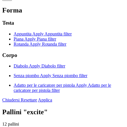
Forma
Testa
Appuntita
Apply Appuntita filter
Piana
Apply Piana filter
Rotanda
Apply Rotanda filter
Corpo
Diabolo
Apply Diabolo filter
Senza piombo
Apply Senza piombo filter
Adatto per le caricatore per pistola
Apply Adatto per le
caricatore per pistola filter
Chiudersi
Resettare
Applica
Pallini "excite"
12 pallini