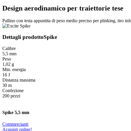
Design aerodinamico per traiettorie tese
Pallino con testa appuntita di peso medio preciso per plinking, tiro in
Dettagli prodotto
Spike
Calibre
5,5 mm
Peso
1,02 g
Min. energia
16 J
Distanza massima
30 m
Confezione
200 pezzi
Spike 5,5 mm
Commercianti
Acquisti online!