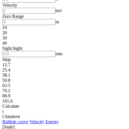
Velocity
m/s
Zero Range
m
10
20
30
40
Sight hight
mm
Skip
12.7
25.4
38.1
50.8
63.5
76.2
88.9
101.6
Calculate
i
Chiudersi
Ballistic curve
Velocity
Energy
[Joule]