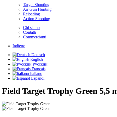
Target Shooting
Air Gun Hunting
Reloading
Action Shooting
Chi siamo
Contatti
Commercianti
Indietro
Deutsch
English
Русский
Français
Italiano
Español
Field Target Trophy Green
5,5