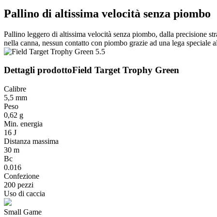
Pallino di altissima velocità senza piombo
Pallino leggero di altissima velocità senza piombo, dalla precisione st
nella canna, nessun contatto con piombo grazie ad una lega speciale all
Dettagli prodotto
Field Target Trophy Green
Calibre
5,5 mm
Peso
0,62 g
Min. energia
16 J
Distanza massima
30 m
Bc
0.016
Confezione
200 pezzi
Uso di caccia
Small Game