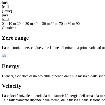
[m/s]
[cm]
[Joule]
[m/s]
[cm]
0 m
10 m
20 m
30 m
40 m
50 m
60 m
70 m
80 m
90 m
Chiudersi
Zero range
La traiettoria interseca due volte la linea di mira; una prima volta ad 
Energy
L‘energia cinetica di un proiettile dipende dalla sua massa e dalla su
Velocity
La velocità iniziale dipende da due fattori: L'energia dell'arma e la mas
Tale rallentamento dipende dalla forma, dalla massa e dalla sezione del